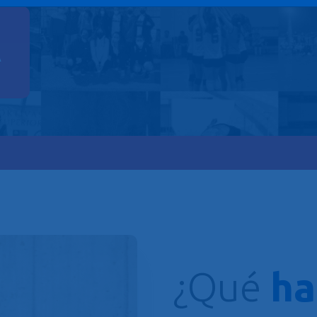
A
¿Qué
h