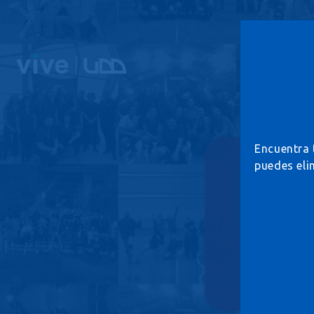
Encuentra 
puedes eli