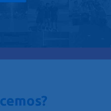
acemos
?